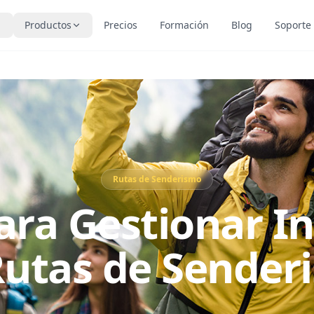
Productos
Precios
Formación
Blog
Soporte
Rutas de Senderismo
ara Gestionar In
Rutas de Sender