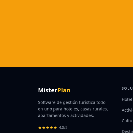
SOLU
Mister
Plan
Hotel
Software de gestión turística todo
en uno para hoteles, casas rurales,
Activ
apartamentos y actividades.
Cultu
★
★
★
★
★
4.8/5
Desti