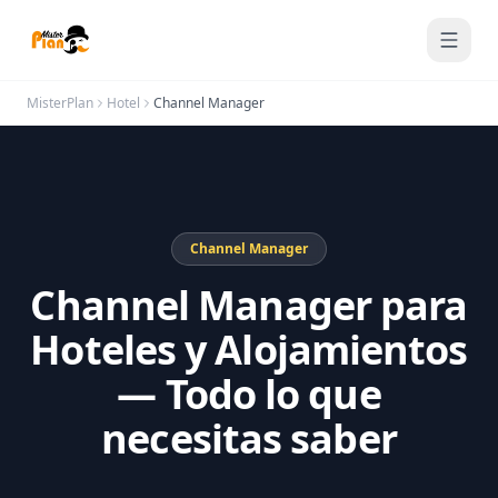
Saltar al contenido
MisterPlan
Hotel
Channel Manager
Channel Manager
Channel Manager para
Hoteles y Alojamientos
— Todo lo que
necesitas saber