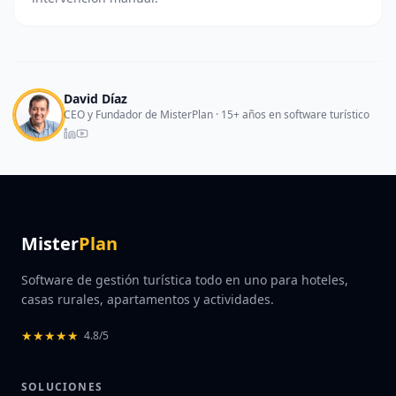
David Díaz
CEO y Fundador de MisterPlan · 15+ años en software turístico
Mister
Plan
Software de gestión turística todo en uno para hoteles,
casas rurales, apartamentos y actividades.
★
★
★
★
★
4.8/5
SOLUCIONES