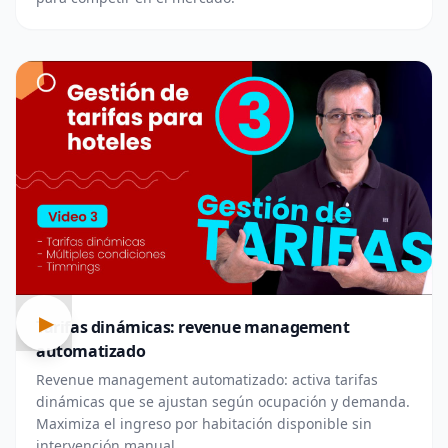
▶
Tarifas dinámicas: revenue management
automatizado
Revenue management automatizado: activa tarifas
dinámicas que se ajustan según ocupación y demanda.
Maximiza el ingreso por habitación disponible sin
intervención manual.