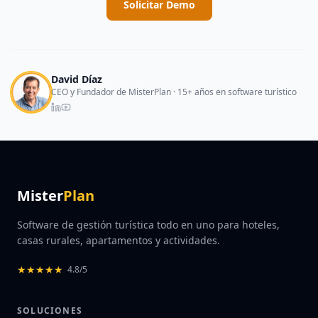
Solicitar Demo
David Díaz
CEO y Fundador de MisterPlan · 15+ años en software turístico
Mister
Plan
Software de gestión turística todo en uno para hoteles,
casas rurales, apartamentos y actividades.
★
★
★
★
★
4.8/5
SOLUCIONES